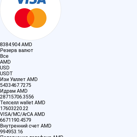
8384.904
AMD
Резерв валют
Все
AMD
USD
USDT
Изи Уаллет AMD
5433467.7275
Идрам AMD
28715706.3556
Телселл wallet AMD
17603220.22
VISA/MC/ArCA AMD
6671190.4579
Внутренний счет AMD
994953.16