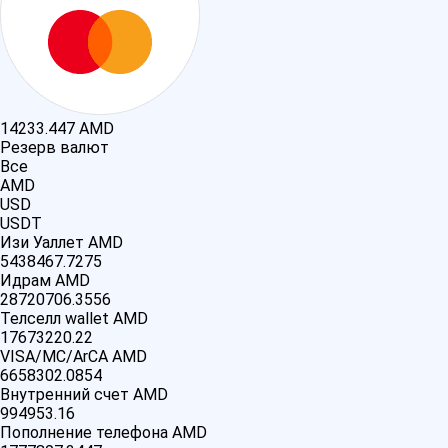
14233.447
AMD
Резерв валют
Все
AMD
USD
USDT
Изи Уаллет AMD
5438467.7275
Идрам AMD
28720706.3556
Телселл wallet AMD
17673220.22
VISA/MC/ArCA AMD
6658302.0854
Внутренний счет AMD
994953.16
Пополнение телефона AMD