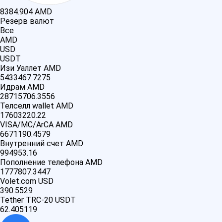
8384.904
AMD
Резерв валют
Все
AMD
USD
USDT
Изи Уаллет AMD
5433467.7275
Идрам AMD
28715706.3556
Телселл wallet AMD
17603220.22
VISA/MC/ArCA AMD
6671190.4579
Внутренний счет AMD
994953.16
Пополнение телефона AMD
1777807.3447
Volet.com USD
390.5529
Tether TRC-20 USDT
62.405119