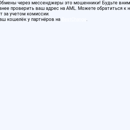
! Обмены через мессенджеры это мошенники! Будьте вни
нее проверить ваш адрес на AML. Можете обратиться к на
т за учетом комиссии.
аш кошелёк у партнёров на
BestChange
.