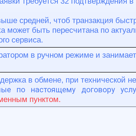
аявки требуется 32 подтверждения в 
ыше средней, чтоб транзакция быстр
а может быть пересчитана по актуал
ого сервиса.
атором в ручном режиме и занимает 
адержка в обмене, при технической 
мые по настоящему договору усл
енным пунктом.