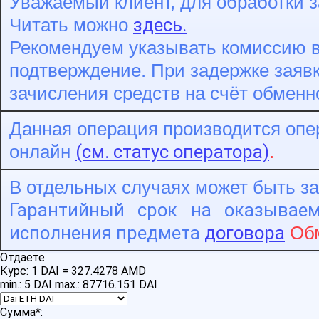
Уважаемый клиент, для обработки з
здесь.
Читать можно
Рекомендуем указывать комиссию в
подтверждение. При задержке заявк
зачисления средств на счёт обменн
Данная операция производится опер
(см. статус оператора)
онлайн
.
В отдельных случаях может быть з
Гарантийный срок на оказывае
исполнения предмета
договора
Обм
Отдаете
Курс:
1 DAI = 327.4278 AMD
min.: 5 DAI
max.: 87716.151 DAI
Сумма
*
: