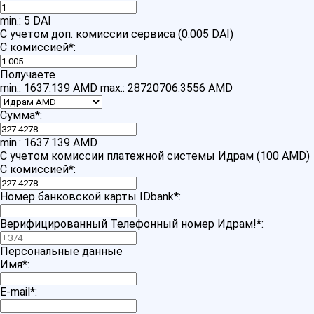
min.: 5 DAI
С учетом доп. комиссии сервиса (0.005 DAI)
С комиссией
*
:
Получаете
min.: 1637.139 AMD
max.: 28720706.3556 AMD
Сумма
*
:
min.: 1637.139 AMD
С учетом комиссии платежной системы Идрам (100 AMD)
С комиссией
*
:
Номер банковской карты IDbank
*
:
Верифицированный Телефонный номер Идрам!
*
:
Персональные данные
Имя
*
:
E-mail
*
: