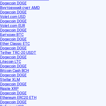
Dogecoin DOGE
Внутренний счет AMD
Dogecoin DOGE
Volet.com USD
Dogecoin DOGE
Volet.com EUR
Dogecoin DOGE
Биткоин BTC
Dogecoin DOGE
Ether Classic ETC
Dogecoin DOGE
Tether TRC-20 USDT
Dogecoin DOGE
Litecoin LTC
Dogecoin DOGE
Bitcoin Cash BCH
Dogecoin DOGE
Stellar XLM
Dogecoin DOGE
Ripple XRP
Dogecoin DOGE
Ethereum ERC20 ETH
Dogecoin DOGE