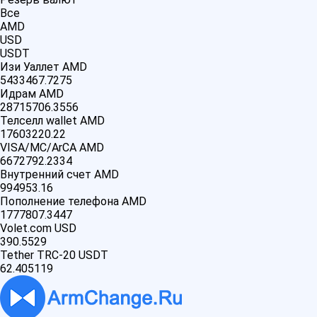
Все
AMD
USD
USDT
Изи Уаллет AMD
5433467.7275
Идрам AMD
28715706.3556
Телселл wallet AMD
17603220.22
VISA/MC/ArCA AMD
6672792.2334
Внутренний счет AMD
994953.16
Пополнение телефона AMD
1777807.3447
Volet.com USD
390.5529
Tether TRC-20 USDT
62.405119