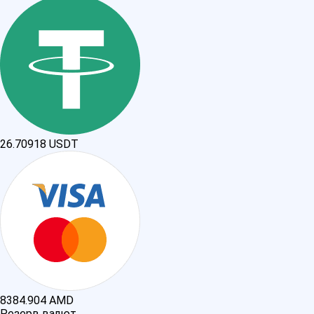
26.70918
USDT
8384.904
AMD
Резерв валют