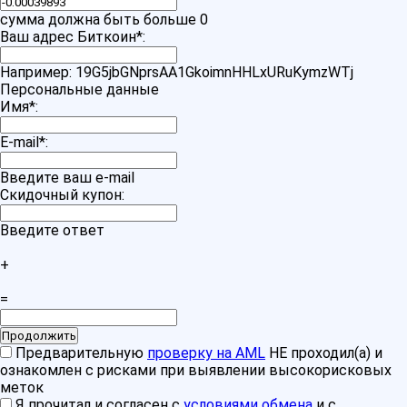
сумма должна быть больше 0
Ваш адрес Биткоин
*
:
Например: 19G5jbGNprsAA1GkoimnHHLxURuKymzWTj
Персональные данные
Имя
*
:
E-mail
*
:
Введите ваш e-mail
Скидочный купон:
Введите ответ
+
=
Предварительную
проверку на AML
НЕ проходил(а) и
ознакомлен с рисками при выявлении высокорисковых
меток
Я прочитал и согласен с
условиями обмена
и с