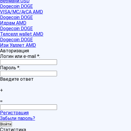
Вебмани USD
Dogecoin DOGE
VISA/MC/ArCA AMD
Dogecoin DOGE
Идрам AMD
Dogecoin DOGE
Телселл wallet AMD
Dogecoin DOGE
Изи Уаллет AMD
Авторизация
Логин или e-mail
*
:
Пароль
*
:
Введите ответ
+
=
Регистрация
Забыли пароль?
Статистика