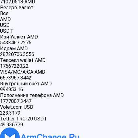
7107.0518
AMD
Резерв валют
Все
AMD
USD
USDT
Изи Уаллет AMD
5433467.7275
Идрам AMD
28720706.3556
Телселл wallet AMD
17667220.22
VISA/MC/ArCA AMD
6673967.8442
Внутренний счет AMD
994953.16
Пополнение телефона AMD
1777807.3447
Volet.com USD
223.3179
Tether TRC-20 USDT
49.936779