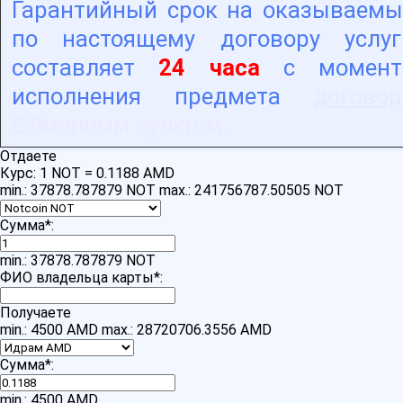
Гарантийный срок на оказываемы
по настоящему договору услуг
составляет
24 часа
с момент
исполнения предмета
договор
Обменным пунктом.
Отдаете
Курс:
1 NOT = 0.1188 AMD
min.: 37878.787879 NOT
max.: 241756787.50505 NOT
Сумма
*
:
min.: 37878.787879 NOT
ФИО владельца карты
*
:
Получаете
min.: 4500 AMD
max.: 28720706.3556 AMD
Сумма
*
:
min.: 4500 AMD