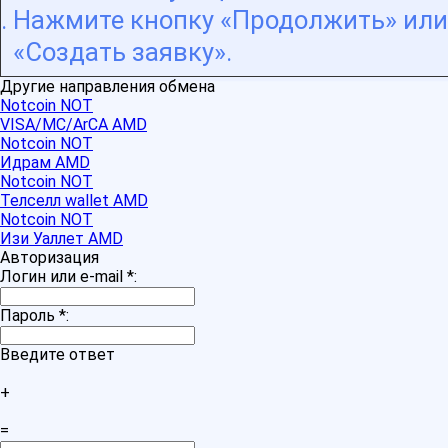
Нажмите кнопку «Продолжить» или
«Создать заявку».
Другие направления обмена
Notcoin NOT
VISA/MC/ArCA AMD
Notcoin NOT
Идрам AMD
Notcoin NOT
Телселл wallet AMD
Notcoin NOT
Изи Уаллет AMD
Авторизация
Логин или e-mail
*
:
Пароль
*
:
Введите ответ
+
=