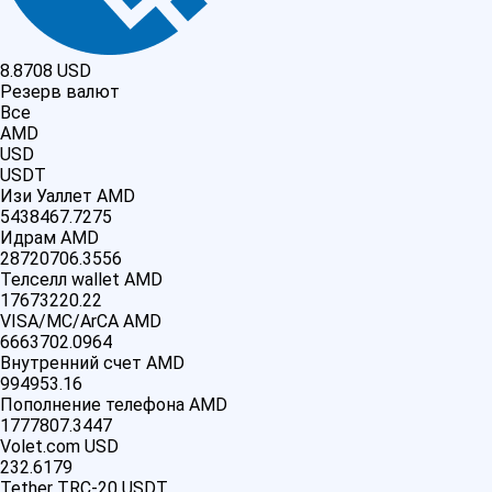
8.8708
USD
Резерв валют
Все
AMD
USD
USDT
Изи Уаллет AMD
5438467.7275
Идрам AMD
28720706.3556
Телселл wallet AMD
17673220.22
VISA/MC/ArCA AMD
6663702.0964
Внутренний счет AMD
994953.16
Пополнение телефона AMD
1777807.3447
Volet.com USD
232.6179
Tether TRC-20 USDT