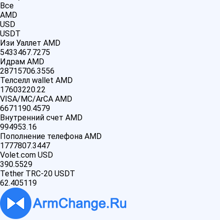
Все
AMD
USD
USDT
Изи Уаллет AMD
5433467.7275
Идрам AMD
28715706.3556
Телселл wallet AMD
17603220.22
VISA/MC/ArCA AMD
6671190.4579
Внутренний счет AMD
994953.16
Пополнение телефона AMD
1777807.3447
Volet.com USD
390.5529
Tether TRC-20 USDT
62.405119