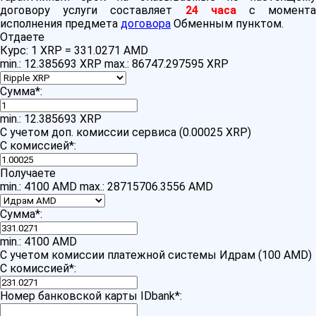
договору услуги составляет
24 часа
с момент
исполнения предмета
договора
Обменным пунктом.
Отдаете
Курс:
1 XRP = 331.0271 AMD
min.: 12.385693 XRP
max.: 86747.297595 XRP
Сумма
*
:
min.: 12.385693 XRP
С учетом доп. комиссии сервиса (0.00025 XRP)
С комиссией
*
:
Получаете
min.: 4100 AMD
max.: 28715706.3556 AMD
Сумма
*
:
min.: 4100 AMD
С учетом комиссии платежной системы Идрам (100 AMD)
С комиссией
*
:
Номер банковской карты IDbank
*
: