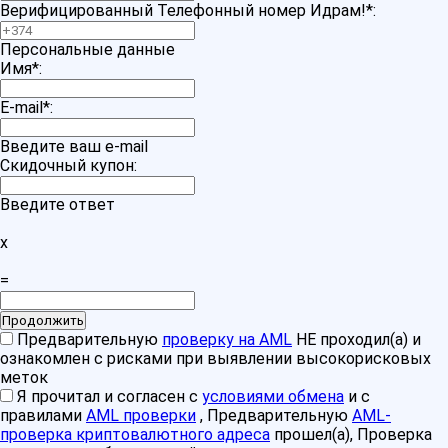
Верифицированный Телефонный номер Идрам!
*
:
Персональные данные
Имя
*
:
E-mail
*
:
Введите ваш e-mail
Скидочный купон:
Введите ответ
x
=
Предварительную
проверку на AML
НЕ проходил(а) и
ознакомлен с рисками при выявлении высокорисковых
меток
Я прочитал и согласен с
условиями обмена
и с
правилами
AML проверки
, Предварительную
AML-
проверка криптовалютного адреса
прошел(а), Проверка