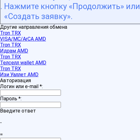
Нажмите кнопку «Продолжить» или
«Создать заявку».
Другие направления обмена
Tron TRX
VISA/MC/ArCA AMD
Tron TRX
Идрам AMD
Tron TRX
Телселл wallet AMD
Tron TRX
Изи Уаллет AMD
Авторизация
Логин или e-mail
*
:
Пароль
*
:
Введите ответ
-
=