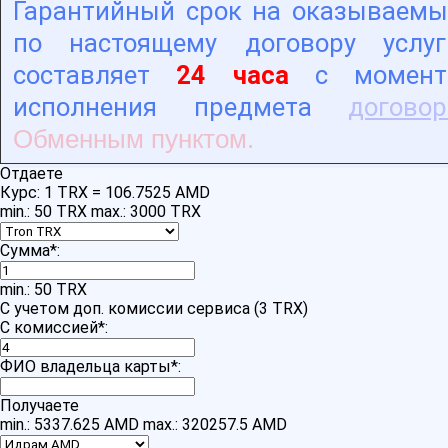
Гарантийный срок на оказываемы
по настоящему договору услуг
составляет
24 часа
с момент
исполнения предмета
договор
Обменным пунктом.
Отдаете
Курс:
1 TRX = 106.7525 AMD
min.: 50 TRX
max.: 3000 TRX
Сумма
*
:
min.: 50 TRX
С учетом доп. комиссии сервиса (3 TRX)
С комиссией
*
:
ФИО владельца карты
*
:
Получаете
min.: 5337.625 AMD
max.: 320257.5 AMD