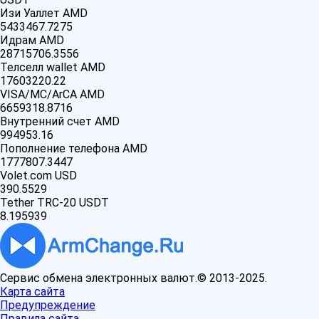
Изи Уаллет AMD
5433467.7275
Идрам AMD
28715706.3556
Телселл wallet AMD
17603220.22
VISA/MC/ArCA AMD
6659318.8716
Внутренний счет AMD
994953.16
Пополнение телефона AMD
1777807.3447
Volet.com USD
390.5529
Tether TRC-20 USDT
8.195939
Сервис обмена электронных валют.© 2013-2025.
Карта сайта
Предупреждение
Правила сайта