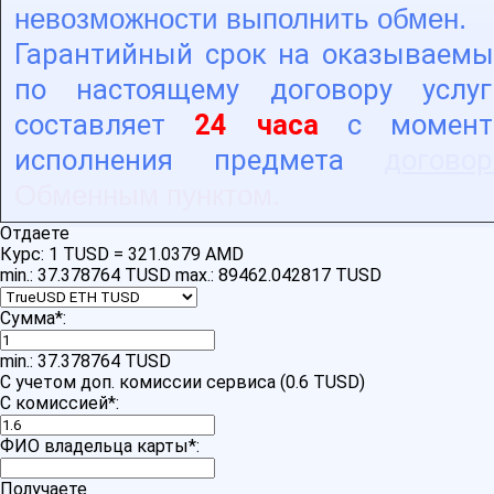
невозможности выполнить обмен.
Гарантийный срок на оказываемы
по настоящему договору услуг
составляет
24 часа
с момент
исполнения предмета
договор
Обменным пунктом.
Отдаете
Курс:
1 TUSD = 321.0379 AMD
min.: 37.378764 TUSD
max.: 89462.042817 TUSD
Сумма
*
:
min.: 37.378764 TUSD
С учетом доп. комиссии сервиса (0.6 TUSD)
С комиссией
*
:
ФИО владельца карты
*
:
Получаете