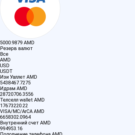
5000.9879
AMD
Резерв валют
Все
AMD
USD
USDT
Изи Уаллет AMD
5438467.7275
Идрам AMD
28720706.3556
Телселл wallet AMD
17673220.22
VISA/MC/ArCA AMD
6658302.0964
Внутренний счет AMD
994953.16
Пополнение телефона AMD