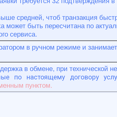
аявки требуется 32 подтверждения в 
ыше средней, чтоб транзакция быстр
а может быть пересчитана по актуал
ого сервиса.
атором в ручном режиме и занимает 
адержка в обмене, при технической 
мые по настоящему договору усл
енным пунктом.