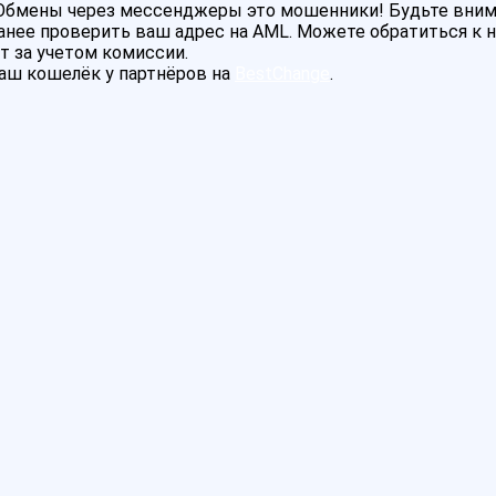
! Обмены через мессенджеры это мошенники! Будьте вни
нее проверить ваш адрес на AML. Можете обратиться к на
т за учетом комиссии.
аш кошелёк у партнёров на
BestChange
.