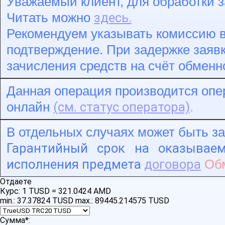
Уважаемый клиент, для обработки з
здесь.
Читать можно
Рекомендуем указывать комиссию в
подтверждение. При задержке заявк
зачисления средств на счёт обменн
Данная операция производится опер
(см. статус оператора)
онлайн
.
В отдельных случаях может быть з
Гарантийный срок на оказывае
исполнения предмета
договора
Обм
Отдаете
Курс:
1 TUSD = 321.0424 AMD
min.: 37.37824 TUSD
max.: 89445.214575 TUSD
Сумма
*
: