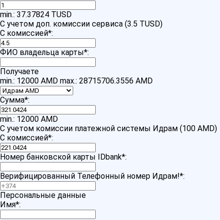
min.: 37.37824 TUSD
С учетом доп. комиссии сервиса (3.5 TUSD)
С комиссией
*
:
ФИО владельца карты
*
:
Получаете
min.: 12000 AMD
max.: 28715706.3556 AMD
Сумма
*
:
min.: 12000 AMD
С учетом комиссии платежной системы Идрам (100 AMD)
С комиссией
*
:
Номер банковской карты IDbank
*
:
Верифицированный Телефонный номер Идрам!
*
:
Персональные данные
Имя
*
: