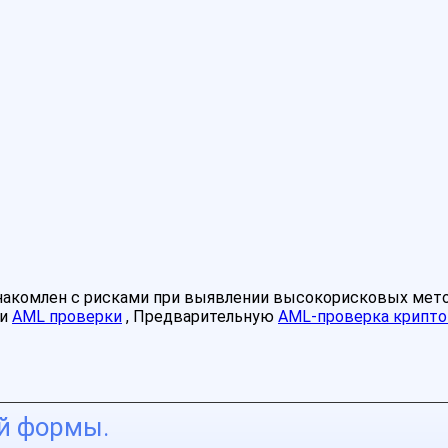
знакомлен с рисками при выявлении высокорисковых мет
ми
AML проверки
, Предварительную
AML-проверка крипто
ой формы.