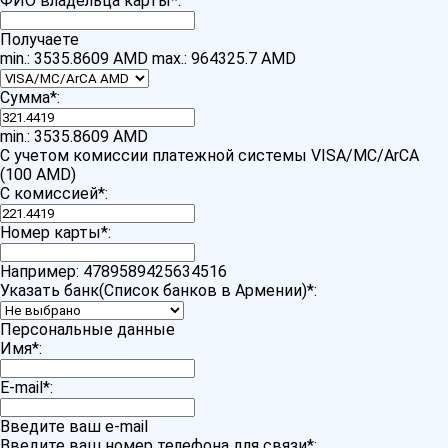
ФИО владельца карты
*
:
Получаете
min.: 3535.8609 AMD
max.: 964325.7 AMD
Сумма
*
:
min.: 3535.8609 AMD
С учетом комиссии платежной системы VISA/MC/ArCA
(100 AMD)
С комиссией
*
:
Номер карты
*
:
Например: 4789589425634516
Указать банк(Список банков в Армении)
*
:
Персональные данные
Имя
*
:
E-mail
*
:
Введите ваш e-mail
Введите ваш номер телефона для связи
*
: