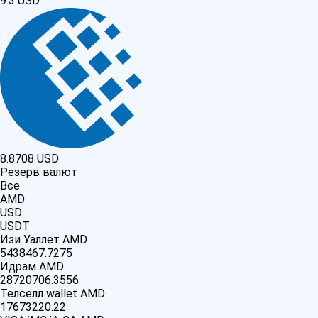
9.3
USD
8.8708
USD
Резерв валют
Все
AMD
USD
USDT
Изи Уаллет AMD
5438467.7275
Идрам AMD
28720706.3556
Телселл wallet AMD
17673220.22