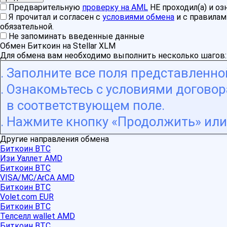
Предварительную
проверку на AML
НЕ проходил(а) и о
Я прочитал и согласен с
условиями обмена
и с правила
обязательной.
Не запоминать введенные данные
Обмен Биткоин на Stellar XLM
Для обмена вам необходимо выполнить несколько шагов:
Заполните все поля представленн
Ознакомьтесь с условиями договора
в соответствующем поле.
Нажмите кнопку «Продолжить» или 
Другие направления обмена
Биткоин BTC
Изи Уаллет AMD
Биткоин BTC
VISA/MC/ArCA AMD
Биткоин BTC
Volet.com EUR
Биткоин BTC
Телселл wallet AMD
Биткоин BTC