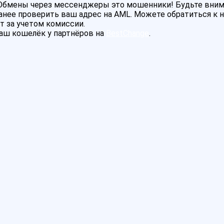
! Обмены через мессенджеры это мошенники! Будьте вни
нее проверить ваш адрес на AML. Можете обратиться к на
т за учетом комиссии.
аш кошелёк у партнёров на
BestChange
.