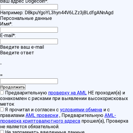
Ваш адрес Dogecoin
*
:
Например: D8kpuYgoYL3hyn44V6LZz3jBLdfgANnAgd
Персональные данные
Имя
*
:
E-mail
*
:
Введите ваш e-mail
Введите ответ
-
=
Предварительную
проверку на AML
НЕ проходил(а) и
ознакомлен с рисками при выявлении высокорисковых
меток
Я прочитал и согласен с
условиями обмена
и с
правилами
AML проверки
, Предварительную
AML-
проверка криптовалютного адреса
прошел(а), Проверка
не является обязательной.
Не запоминать введенные данные