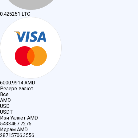
0.425251
LTC
6000.9914
AMD
Резерв валют
Все
AMD
USD
USDT
Изи Уаллет AMD
5433467.7275
Идрам AMD
28715706.3556