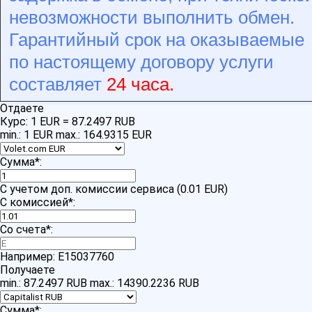
невозможности выполнить обмен.
Гарантийный срок на оказываемые
по настоящему договору услуги
составляет
24 часа.
Отдаете
Курс:
1 EUR = 87.2497 RUB
min.: 1 EUR
max.: 164.9315 EUR
Сумма
*
:
С учетом доп. комиссии сервиса (0.01 EUR)
С комиссией
*
:
Со счета
*
:
Например: E15037760
Получаете
min.: 87.2497 RUB
max.: 14390.2236 RUB
Сумма
*
: