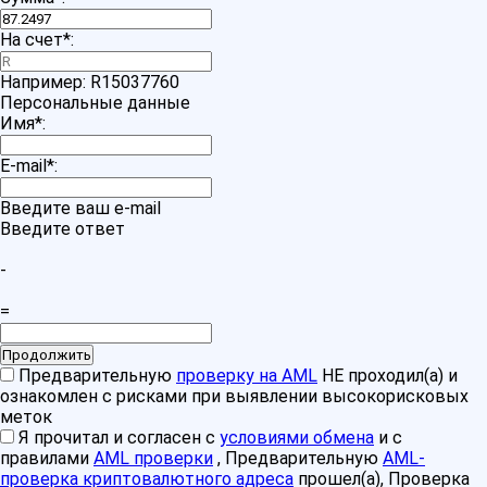
На счет
*
:
Например: R15037760
Персональные данные
Имя
*
:
E-mail
*
:
Введите ваш e-mail
Введите ответ
-
=
Предварительную
проверку на AML
НЕ проходил(а) и
ознакомлен с рисками при выявлении высокорисковых
меток
Я прочитал и согласен с
условиями обмена
и с
правилами
AML проверки
, Предварительную
AML-
проверка криптовалютного адреса
прошел(а), Проверка