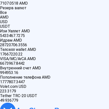
7107.0518
AMD
Резерв валют
Все
AMD
USD
USDT
Изи Уаллет AMD
5433467.7275
Идрам AMD
28720706.3556
Телселл wallet AMD
17667220.22
VISA/MC/ArCA AMD
6673967.8442
Внутренний счет AMD
994953.16
Пополнение телефона AMD
1777807.3447
Volet.com USD
223.3179
Tether TRC-20 USDT
49.936779