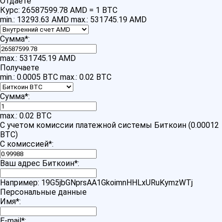
Отдаете
Курс:
26587599.78 AMD = 1 BTC
min.: 13293.63 AMD
max.: 531745.19 AMD
Сумма
*
:
max.: 531745.19 AMD
Получаете
min.: 0.0005 BTC
max.: 0.02 BTC
Сумма
*
:
max.: 0.02 BTC
С учетом комиссии платежной системы Биткоин (0.00012
BTC)
С комиссией
*
:
Ваш адрес Биткоин
*
:
Например: 19G5jbGNprsAA1GkoimnHHLxURuKymzWTj
Персональные данные
Имя
*
:
E-mail
*
: