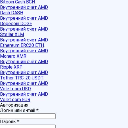
Bitcoin Cash BCH
Внутренний счет AMD
Dash DASH
Внутренний счет AMD
Dogecoin DOGE
Внутренний счет AMD
Stellar XLM
Внутренний счет AMD
Ethereum ERC20 ETH
Внутренний счет AMD
Monero XMR
Внутренний счет AMD
Ripple XRP
Внутренний счет AMD
Tether TRC-20 USDT
Внутренний счет AMD
Volet.com USD
Внутренний счет AMD
Volet.com EUR
Авторизация
Логин или e-mail
*
:
Пароль
*
: