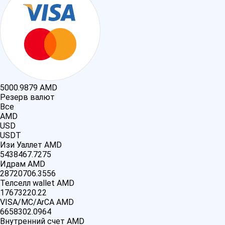
5000.9879
AMD
Резерв валют
Все
AMD
USD
USDT
Изи Уаллет AMD
5438467.7275
Идрам AMD
28720706.3556
Телселл wallet AMD
17673220.22
VISA/MC/ArCA AMD
6658302.0964
Внутренний счет AMD