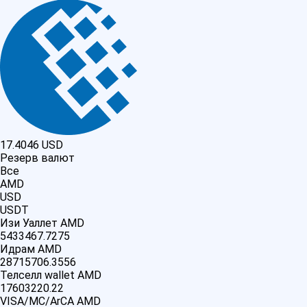
17.4046
USD
Резерв валют
Все
AMD
USD
USDT
Изи Уаллет AMD
5433467.7275
Идрам AMD
28715706.3556
Телселл wallet AMD
17603220.22
VISA/MC/ArCA AMD