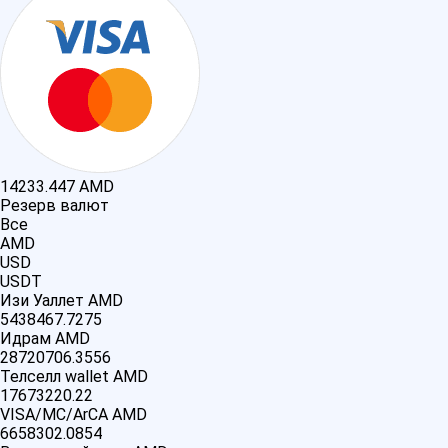
14233.447
AMD
Резерв валют
Все
AMD
USD
USDT
Изи Уаллет AMD
5438467.7275
Идрам AMD
28720706.3556
Телселл wallet AMD
17673220.22
VISA/MC/ArCA AMD
6658302.0854