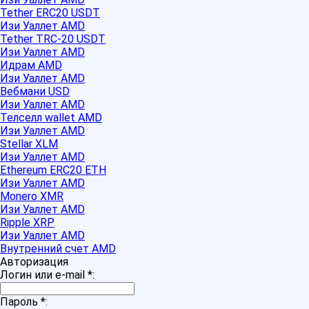
Tether ERC20 USDT
Изи Уаллет AMD
Tether TRC-20 USDT
Изи Уаллет AMD
Идрам AMD
Изи Уаллет AMD
Вебмани USD
Изи Уаллет AMD
Телселл wallet AMD
Изи Уаллет AMD
Stellar XLM
Изи Уаллет AMD
Ethereum ERC20 ETH
Изи Уаллет AMD
Monero XMR
Изи Уаллет AMD
Ripple XRP
Изи Уаллет AMD
Внутренний счет AMD
Авторизация
Логин или e-mail
*
:
Пароль
*
: