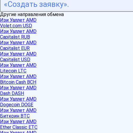
«Создать заявку».
Другие направления обмена
Изи Уаллет AMD
Volet.com USD
Изи Уаллет AMD
Capitalist RUB
Изи Уаллет AMD
Capitalist EUR
Изи Уаллет AMD
Capitalist USD
Изи Уаллет AMD
Litecoin LTC
Изи Уаллет AMD
Bitcoin Cash BCH
Изи Уаллет AMD
Dash DASH
Изи Уаллет AMD
Dogecoin DOGE
Изи Уаллет AMD
Биткоин BTC
Изи Уаллет AMD
Ether Classic ETC
Изи Уаллет AMD