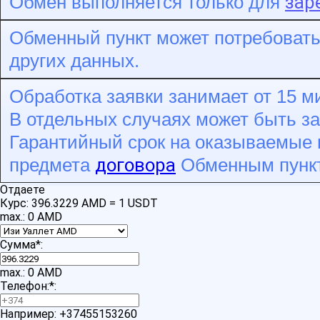
зар
Обмен выполняется только для
Обменный пункт может потребовать
других данных.
Обработка заявки занимает от 15 ми
В отдельных случаях может быть з
Гарантийный срок на оказываемые п
договора
предмета
Обменным пунк
Отдаете
Курс:
396.3229 AMD = 1 USDT
max.: 0 AMD
Сумма
*
:
max.: 0 AMD
Телефон:
*
:
Например: +37455153260