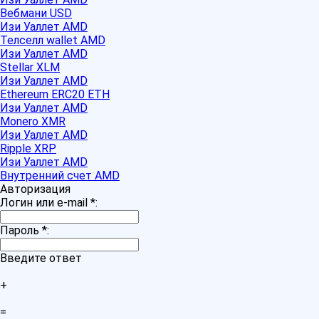
Вебмани USD
Изи Уаллет AMD
Телселл wallet AMD
Изи Уаллет AMD
Stellar XLM
Изи Уаллет AMD
Ethereum ERC20 ETH
Изи Уаллет AMD
Monero XMR
Изи Уаллет AMD
Ripple XRP
Изи Уаллет AMD
Внутренний счет AMD
Авторизация
Логин или e-mail
*
:
Пароль
*
:
Введите ответ
+
=