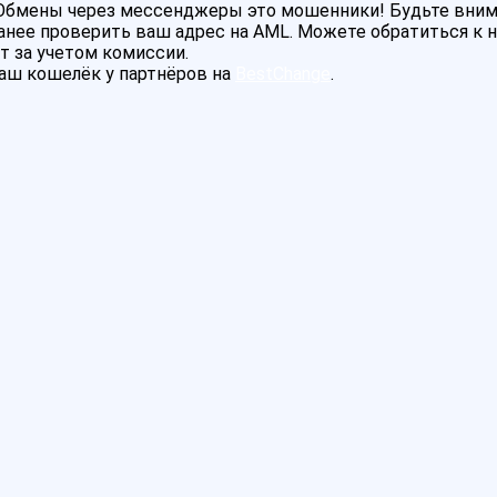
! Обмены через мессенджеры это мошенники! Будьте вни
нее проверить ваш адрес на AML. Можете обратиться к на
т за учетом комиссии.
аш кошелёк у партнёров на
BestChange
.