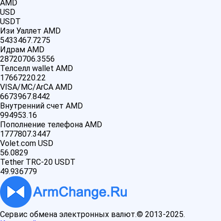
AMD
USD
USDT
Изи Уаллет AMD
5433467.7275
Идрам AMD
28720706.3556
Телселл wallet AMD
17667220.22
VISA/MC/ArCA AMD
6673967.8442
Внутренний счет AMD
994953.16
Пополнение телефона AMD
1777807.3447
Volet.com USD
56.0829
Tether TRC-20 USDT
49.936779
Сервис обмена электронных валют.© 2013-2025.