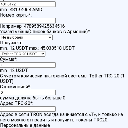
min.: 4819.4064 AMD
Номер карты
*
:
Например: 4789589425634516
Указать банк(Список банков в Армении)
*
:
Получаете
min.: 12 USDT
max.: 45.038518 USDT
Сумма
*
:
min.: 12 USDT
С учетом комиссии платежной системы Tether TRC-20 (1
USDT)
С комиссией
*
:
сумма должна быть больше 0
Адрес TRC-20
*
:
Адрес в сети TRON всегда начинается с «T», и только на
него можно отправить и получить токены TRC20.
Персональные данные