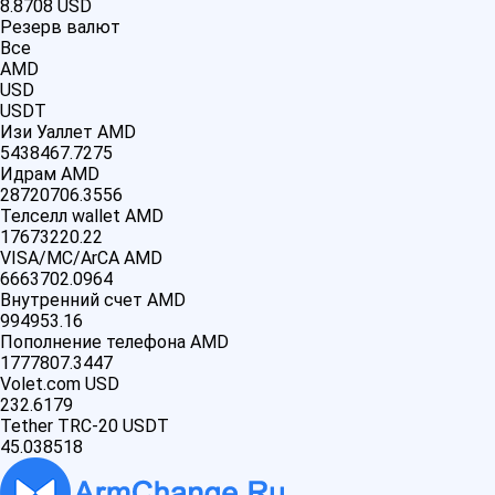
8.8708
USD
Резерв валют
Все
AMD
USD
USDT
Изи Уаллет AMD
5438467.7275
Идрам AMD
28720706.3556
Телселл wallet AMD
17673220.22
VISA/MC/ArCA AMD
6663702.0964
Внутренний счет AMD
994953.16
Пополнение телефона AMD
1777807.3447
Volet.com USD
232.6179
Tether TRC-20 USDT
45.038518