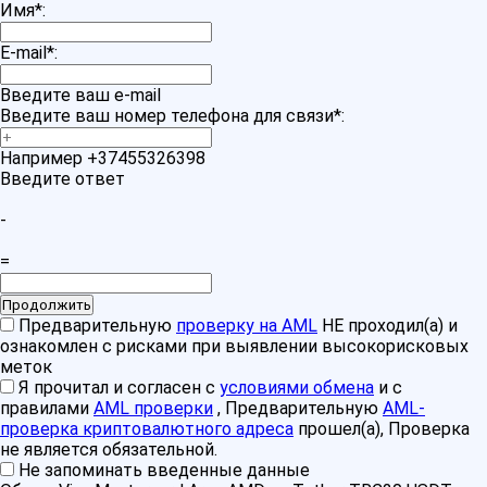
Имя
*
:
E-mail
*
:
Введите ваш e-mail
Введите ваш номер телефона для связи
*
:
Например +37455326398
Введите ответ
-
=
Предварительную
проверку на AML
НЕ проходил(а) и
ознакомлен с рисками при выявлении высокорисковых
меток
Я прочитал и согласен с
условиями обмена
и с
правилами
AML проверки
, Предварительную
AML-
проверка криптовалютного адреса
прошел(а), Проверка
не является обязательной.
Не запоминать введенные данные