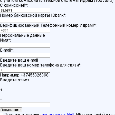
С учетом комиссии платежной системы Идрам (100 AMD)
С комиссией
*
:
Номер банковской карты IDbank
*
:
Верифицированный Телефонный номер Идрам!
*
:
Персональные данные
Имя
*
:
E-mail
*
:
Введите ваш e-mail
Введите ваш номер телефона для связи
*
:
Например +37455326398
Введите ответ
+
=
Предварительную
проверку на AML
НЕ проходил(а) и о