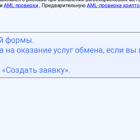
ми
AML проверки
, Предварительную
AML-проверка крипто
ой формы.
 на оказание услуг обмена, если вы 
«Создать заявку».