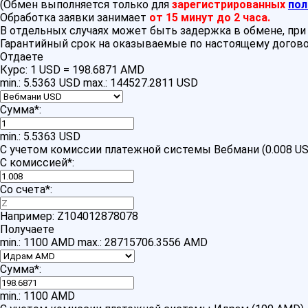
(Обмен выполняется только для
зарегистрированных
пол
Обработка заявки занимает
от 15 минут до 2 часа.
В отдельных случаях может быть задержка в обмене, пр
Гарантийный срок на оказываемые по настоящему догово
Отдаете
Курс:
1 USD = 198.6871 AMD
min.: 5.5363 USD
max.: 144527.2811 USD
Сумма
*
:
min.: 5.5363 USD
С учетом комиссии платежной системы Вебмани (0.008 U
С комиссией
*
:
Со счета
*
:
Например: Z104012878078
Получаете
min.: 1100 AMD
max.: 28715706.3556 AMD
Сумма
*
:
min.: 1100 AMD