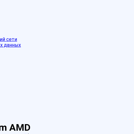
ий сети
ых данных
am AMD