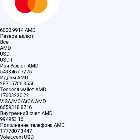
6000.9914
AMD
Резерв валют
Все
AMD
USD
USDT
Изи Уаллет AMD
5433467.7275
Идрам AMD
28715706.3556
Телселл wallet AMD
17603220.22
VISA/MC/ArCA AMD
6659318.8716
Внутренний счет AMD
994953.16
Пополнение телефона AMD
1777807.3447
Volet.com USD