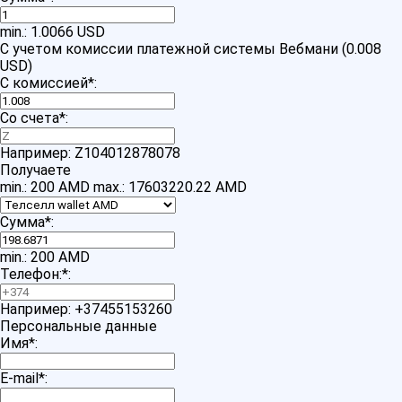
min.: 1.0066 USD
С учетом комиссии платежной системы Вебмани (0.008
USD)
С комиссией
*
:
Со счета
*
:
Например: Z104012878078
Получаете
min.: 200 AMD
max.: 17603220.22 AMD
Сумма
*
:
min.: 200 AMD
Телефон:
*
:
Например: +37455153260
Персональные данные
Имя
*
:
E-mail
*
: