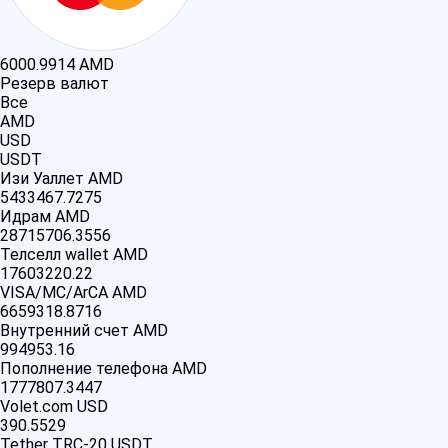
6000.9914
AMD
Резерв валют
Все
AMD
USD
USDT
Изи Уаллет AMD
5433467.7275
Идрам AMD
28715706.3556
Телселл wallet AMD
17603220.22
VISA/MC/ArCA AMD
6659318.8716
Внутренний счет AMD
994953.16
Пополнение телефона AMD
1777807.3447
Volet.com USD
390.5529
Tether TRC-20 USDT