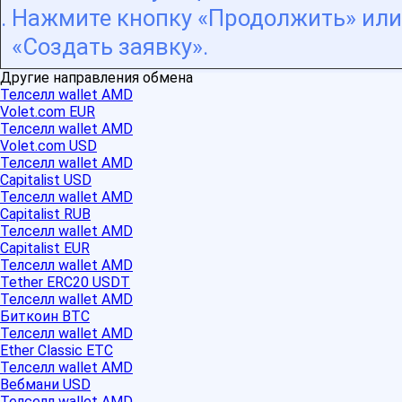
Нажмите кнопку «Продолжить» или
«Создать заявку».
Другие направления обмена
Телселл wallet AMD
Volet.com EUR
Телселл wallet AMD
Volet.com USD
Телселл wallet AMD
Capitalist USD
Телселл wallet AMD
Capitalist RUB
Телселл wallet AMD
Capitalist EUR
Телселл wallet AMD
Tether ERC20 USDT
Телселл wallet AMD
Биткоин BTC
Телселл wallet AMD
Ether Classic ETC
Телселл wallet AMD
Вебмани USD
Телселл wallet AMD