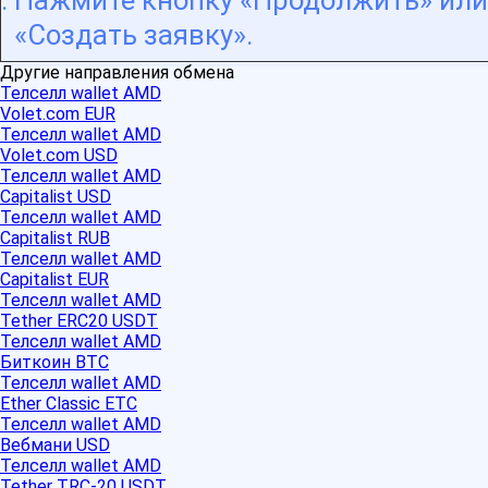
Нажмите кнопку «Продолжить» или
«Создать заявку».
Другие направления обмена
Телселл wallet AMD
Volet.com EUR
Телселл wallet AMD
Volet.com USD
Телселл wallet AMD
Capitalist USD
Телселл wallet AMD
Capitalist RUB
Телселл wallet AMD
Capitalist EUR
Телселл wallet AMD
Tether ERC20 USDT
Телселл wallet AMD
Биткоин BTC
Телселл wallet AMD
Ether Classic ETC
Телселл wallet AMD
Вебмани USD
Телселл wallet AMD
Tether TRC-20 USDT