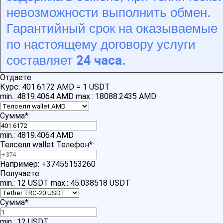
невозможности выполнить обмен.
Гарантийный срок на оказываемые
по настоящему договору услуги
24 часа.
составляет
Отдаете
Курс:
401.6172 AMD = 1 USDT
min.: 4819.4064 AMD
max.: 18088.2435 AMD
Сумма
*
:
min.: 4819.4064 AMD
Телселл wallet Телефон
*
:
Например: +37455153260
Получаете
min.: 12 USDT
max.: 45.038518 USDT
Сумма
*
:
min.: 12 USDT