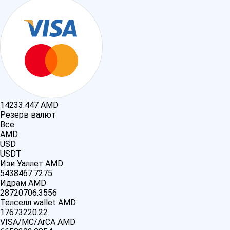
14233.447
AMD
Резерв валют
Все
AMD
USD
USDT
Изи Уаллет AMD
5438467.7275
Идрам AMD
28720706.3556
Телселл wallet AMD
17673220.22
VISA/MC/ArCA AMD