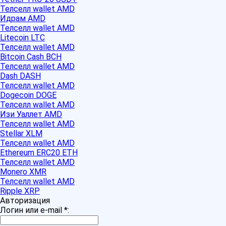
Телселл wallet AMD
Идрам AMD
Телселл wallet AMD
Litecoin LTC
Телселл wallet AMD
Bitcoin Cash BCH
Телселл wallet AMD
Dash DASH
Телселл wallet AMD
Dogecoin DOGE
Телселл wallet AMD
Изи Уаллет AMD
Телселл wallet AMD
Stellar XLM
Телселл wallet AMD
Ethereum ERC20 ETH
Телселл wallet AMD
Monero XMR
Телселл wallet AMD
Ripple XRP
Авторизация
Логин или e-mail
*
: