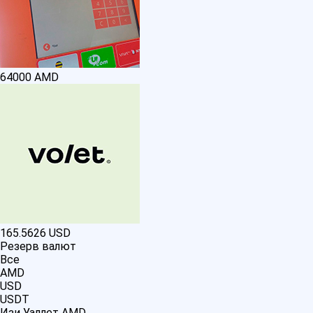
64000
AMD
165.5626
USD
Резерв валют
Все
AMD
USD
USDT
Изи Уаллет AMD