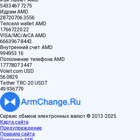
5433467.7275
Идрам AMD
28720706.3556
Телселл wallet AMD
17667220.22
VISA/MC/ArCA AMD
6663967.8442
Внутренний счет AMD
994953.16
Пополнение телефона AMD
1777807.3447
Volet.com USD
56.0829
Tether TRC-20 USDT
49.936779
Сервис обмена электронных валют.© 2013-2025.
Карта сайта
Предупреждение
Правила сайта
Политика AML