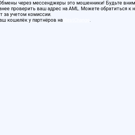
! Обмены через мессенджеры это мошенники! Будьте вни
нее проверить ваш адрес на AML. Можете обратиться к на
т за учетом комиссии.
аш кошелёк у партнёров на
BestChange
.