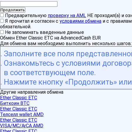
Предварительную
проверку на AML
НЕ проходил(а) и о
Я прочитал и согласен с
условиями обмена
и с правила
обязательной.
Не запоминать введенные данные
Обмен Ether Classic ETC на AdvancedCash EUR
Для обмена вам необходимо выполнить несколько шагов:
Заполните все поля представленн
Ознакомьтесь с условиями договора
в соответствующем поле.
Нажмите кнопку «Продолжить» или 
Другие направления обмена
Ether Classic ETC
Биткоин BTC
Ether Classic ETC
Телселл wallet AMD
Ether Classic ETC
VISA/MC/ArCA AMD
Ether Classic ETC