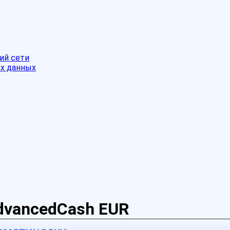
ий сети
ых данных
AdvancedCash EUR