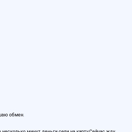
ршаю обмен.
 несколько минут деньги сели на карту.Сейчас жду…