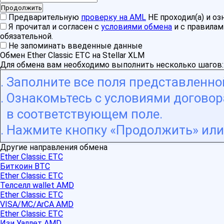
Предварительную
проверку на AML
НЕ проходил(а) и о
Я прочитал и согласен с
условиями обмена
и с правила
обязательной.
Не запоминать введенные данные
Обмен Ether Classic ETC на Stellar XLM
Для обмена вам необходимо выполнить несколько шагов:
Заполните все поля представленн
Ознакомьтесь с условиями договора
в соответствующем поле.
Нажмите кнопку «Продолжить» или 
Другие направления обмена
Ether Classic ETC
Биткоин BTC
Ether Classic ETC
Телселл wallet AMD
Ether Classic ETC
VISA/MC/ArCA AMD
Ether Classic ETC
Изи Уаллет AMD