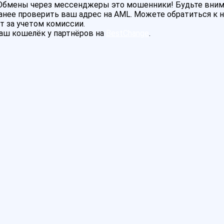
! Обмены через мессенджеры это мошенники! Будьте вни
нее проверить ваш адрес на AML. Можете обратиться к на
т за учетом комиссии.
аш кошелёк у партнёров на
BestChange
.