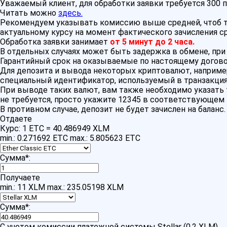
Уважаемый клиент, для обработки заявки требуется 300 
Читать можно
здесь.
Рекомендуем указывать комиссию выше средней, чтоб тр
актуальному курсу на момент фактического зачисления с
Обработка заявки занимает
от 5 минут до 2 часа.
В отдельных случаях может быть задержка в обмене, пр
Гарантийный срок на оказываемые по настоящему догово
Для депозита и вывода некоторых криптовалют, например Ri
специальный идентификатор, используемый в транзакция
При выводе таких валют, вам также необходимо указать 
не требуется, просто укажите 12345 в соответствующем 
В противном случае, депозит не будет зачислен на баланс.
Отдаете
Курс:
1 ETC = 40.486949 XLM
min.: 0.271692 ETC
max.: 5.805623 ETC
Сумма
*
:
Получаете
min.: 11 XLM
max.: 235.05198 XLM
Сумма
*
:
С учетом комиссии платежной системы Stellar (0.2 XLM)