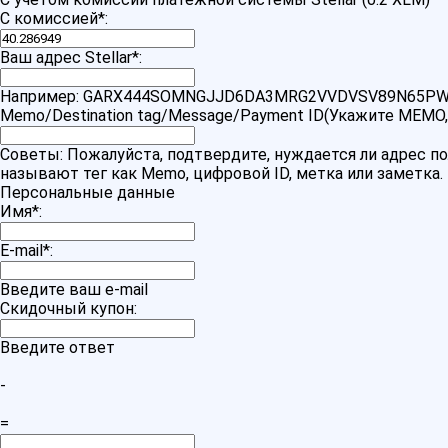
С комиссией
*
:
Ваш адрес Stellar
*
:
Например: GARX444SOMNGJJD6DA3MRG2VVDVSV89N65PW
Memo/Destination tag/Message/Payment ID(Укажите MEMO,
Советы: Пожалуйста, подтвердите, нуждается ли адрес по
называют тег как Memo, цифровой ID, метка или заметка.
Персональные данные
Имя
*
:
E-mail
*
:
Введите ваш e-mail
Скидочный купон:
Введите ответ
-
=