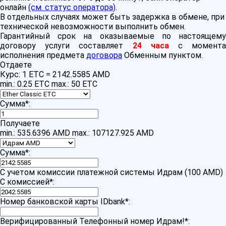
онлайн
(см. статус оператора)
.
В отдельных случаях может быть задержка в обмене, при
технической невозможности выполнить обмен.
Гарантийный срок на оказываемые по настоящему
договору услуги составляет
24 часа
с момент
исполнения предмета
договора
Обменным пунктом.
Отдаете
Курс:
1 ETC = 2142.5585 AMD
min.: 0.25 ETC
max.: 50 ETC
Сумма
*
:
Получаете
min.: 535.6396 AMD
max.: 107127.925 AMD
Сумма
*
:
С учетом комиссии платежной системы Идрам (100 AMD)
С комиссией
*
:
Номер банковской карты IDbank
*
:
Верифицированный Телефонный номер Идрам!
*
: