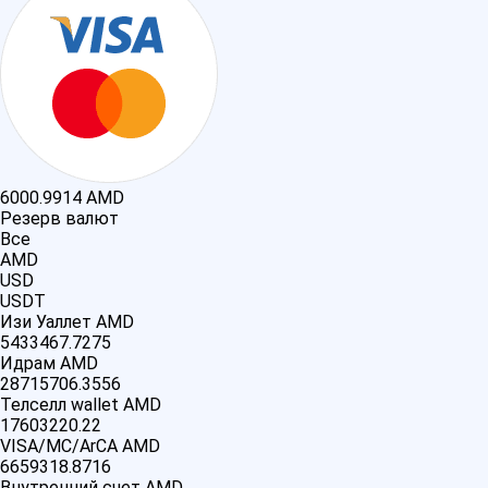
6000.9914
AMD
Резерв валют
Все
AMD
USD
USDT
Изи Уаллет AMD
5433467.7275
Идрам AMD
28715706.3556
Телселл wallet AMD
17603220.22
VISA/MC/ArCA AMD
6659318.8716
Внутренний счет AMD