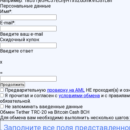
Например: 18D3Tje5HC57ECnyHTxtiZdUmkVnJSfL8n
Персональные данные
Имя
*
:
E-mail
*
:
Введите ваш e-mail
Скидочный купон:
Введите ответ
x
=
Предварительную
проверку на AML
НЕ проходил(а) и о
Я прочитал и согласен с
условиями обмена
и с правила
обязательной.
Не запоминать введенные данные
Обмен Tether TRC-20 на Bitcoin Cash BCH
Для обмена вам необходимо выполнить несколько шагов:
Заполните все поля представленн