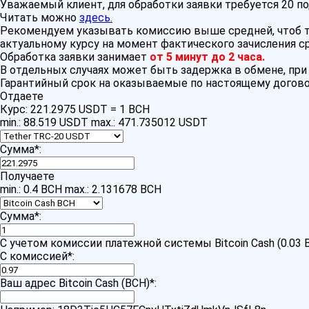
Уважаемый клиент, для обработки заявки требуется 20 п
Читать можно
здесь.
Рекомендуем указывать комиссию выше средней, чтоб тр
актуальному курсу на момент фактического зачисления с
Обработка заявки занимает
от 5 минут до 2 часа.
В отдельных случаях может быть задержка в обмене, пр
Гарантийный срок на оказываемые по настоящему догово
Отдаете
Курс:
221.2975 USDT = 1 BCH
min.: 88.519 USDT
max.: 471.735012 USDT
Сумма
*
:
Получаете
min.: 0.4 BCH
max.: 2.131678 BCH
Сумма
*
:
С учетом комиссии платежной системы Bitcoin Cash (0.03 
С комиссией
*
:
Ваш адрес Bitcoin Cash (BCH)
*
: