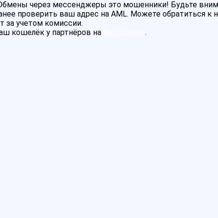
! Обмены через мессенджеры это мошенники! Будьте вни
нее проверить ваш адрес на AML. Можете обратиться к на
т за учетом комиссии.
аш кошелёк у партнёров на
BestChange
.