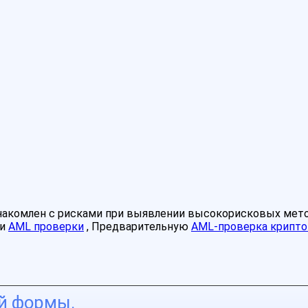
знакомлен с рисками при выявлении высокорисковых мет
ми
AML проверки
, Предварительную
AML-проверка крипто
ой формы.