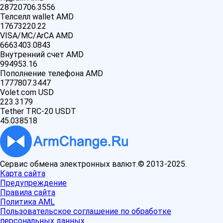
28720706.3556
Телселл wallet AMD
17673220.22
VISA/MC/ArCA AMD
6663403.0843
Внутренний счет AMD
994953.16
Пополнение телефона AMD
1777807.3447
Volet.com USD
223.3179
Tether TRC-20 USDT
45.038518
Сервис обмена электронных валют.© 2013-2025.
Карта сайта
Предупреждение
Правила сайта
Политика AML
Пользовательское соглашение по обработке
персональных данных