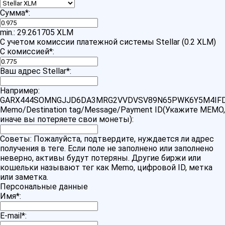
Сумма
*
:
min.: 29.261705 XLM
С учетом комиссии платежной системы Stellar (0.2 XLM)
С комиссией
*
:
Ваш адрес Stellar
*
:
Например:
GARX444SOMNGJJD6DA3MRG2VVDVSV89N65PWK6Y5M4IF
Memo/Destination tag/Message/Payment ID(Укажите MEMO,
иначе вы потеряете свои монеты):
Советы: Пожалуйста, подтвердите, нуждается ли адрес
получения в теге. Если поле не заполнено или заполнено
неверно, активы будут потеряны. Другие биржи или
кошельки называют тег как Memo, цифровой ID, метка
или заметка.
Персональные данные
Имя
*
:
E-mail
*
: