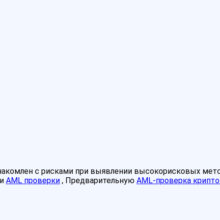
знакомлен с рисками при выявлении высокорисковых мет
ми
AML проверки
, Предварительную
AML-проверка крипто