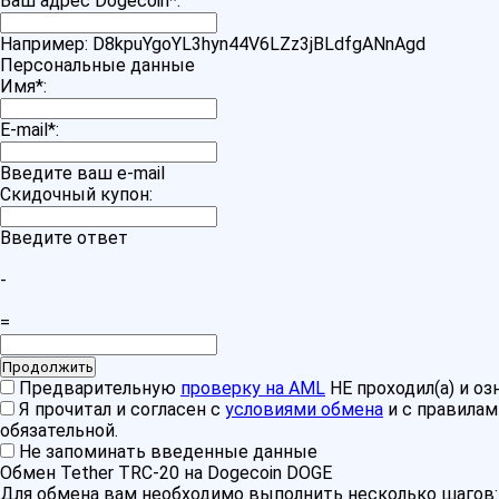
Ваш адрес Dogecoin
*
:
Например: D8kpuYgoYL3hyn44V6LZz3jBLdfgANnAgd
Персональные данные
Имя
*
:
E-mail
*
:
Введите ваш e-mail
Скидочный купон:
Введите ответ
-
=
Предварительную
проверку на AML
НЕ проходил(а) и о
Я прочитал и согласен с
условиями обмена
и с правила
обязательной.
Не запоминать введенные данные
Обмен Tether TRC-20 на Dogecoin DOGE
Для обмена вам необходимо выполнить несколько шагов: