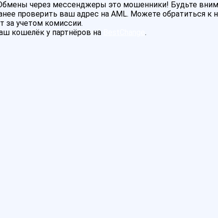
! Обмены через мессенджеры это мошенники! Будьте вни
нее проверить ваш адрес на AML. Можете обратиться к на
т за учетом комиссии.
аш кошелёк у партнёров на
BestChange
.