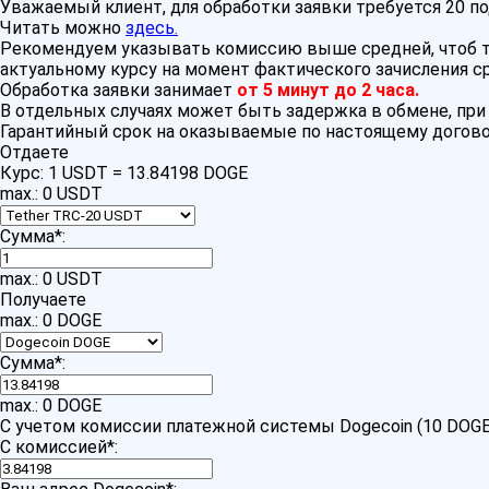
Уважаемый клиент, для обработки заявки требуется 20 п
Читать можно
здесь.
Рекомендуем указывать комиссию выше средней, чтоб тр
актуальному курсу на момент фактического зачисления с
Обработка заявки занимает
от 5 минут до 2 часа.
В отдельных случаях может быть задержка в обмене, пр
Гарантийный срок на оказываемые по настоящему догово
Отдаете
Курс:
1 USDT = 13.84198 DOGE
max.: 0 USDT
Сумма
*
:
max.: 0 USDT
Получаете
max.: 0 DOGE
Сумма
*
:
max.: 0 DOGE
С учетом комиссии платежной системы Dogecoin (10 DOGE
С комиссией
*
: