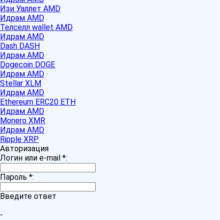
Изи Уаллет AMD
Идрам AMD
Телселл wallet AMD
Идрам AMD
Dash DASH
Идрам AMD
Dogecoin DOGE
Идрам AMD
Stellar XLM
Идрам AMD
Ethereum ERC20 ETH
Идрам AMD
Monero XMR
Идрам AMD
Ripple XRP
Авторизация
Логин или e-mail
*
:
Пароль
*
:
Введите ответ
-