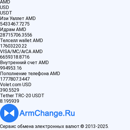
AMD
USD
USDT
Изи Уаллет AMD
5433467.7275
Идрам AMD
28715706.3556
Телселл wallet AMD
17603220.22
VISA/MC/ArCA AMD
6659318.8716
Внутренний счет AMD
994953.16
Пополнение телефона AMD
1777807.3447
Volet.com USD
390.5529
Tether TRC-20 USDT
8.195939
Сервис обмена электронных валют.© 2013-2025.