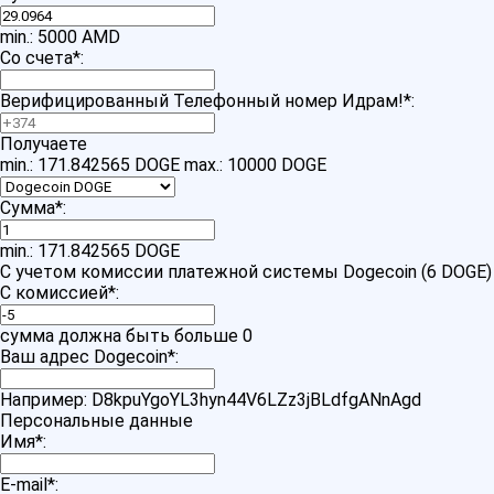
min.: 5000 AMD
Со счета
*
:
Верифицированный Телефонный номер Идрам!
*
:
Получаете
min.: 171.842565 DOGE
max.: 10000 DOGE
Сумма
*
:
min.: 171.842565 DOGE
С учетом комиссии платежной системы Dogecoin (6 DOGE)
С комиссией
*
:
сумма должна быть больше 0
Ваш адрес Dogecoin
*
:
Например: D8kpuYgoYL3hyn44V6LZz3jBLdfgANnAgd
Персональные данные
Имя
*
:
E-mail
*
: