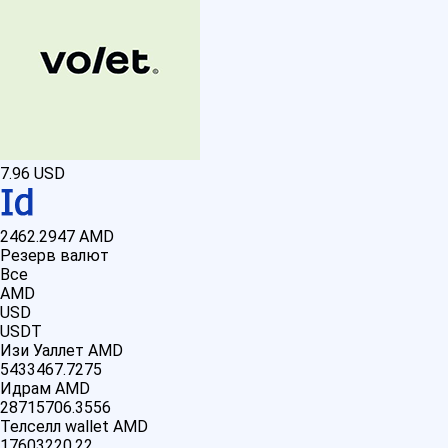
7.96
USD
2462.2947
AMD
Резерв валют
Все
AMD
USD
USDT
Изи Уаллет AMD
5433467.7275
Идрам AMD
28715706.3556
Телселл wallet AMD
17603220.22