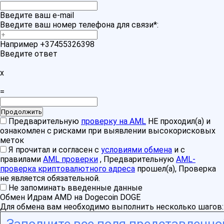
Введите ваш e-mail
Введите ваш номер телефона для связи
*
:
Например +37455326398
Введите ответ
x
=
Предварительную
проверку на AML
НЕ проходил(а) и
ознакомлен с рисками при выявлении высокорисковых
меток
Я прочитал и согласен с
условиями обмена
и с
правилами
AML проверки
, Предварительную
AML-
проверка криптовалютного адреса
прошел(а), Проверка
не является обязательной.
Не запоминать введенные данные
Обмен Идрам AMD на Dogecoin DOGE
Для обмена вам необходимо выполнить несколько шагов: