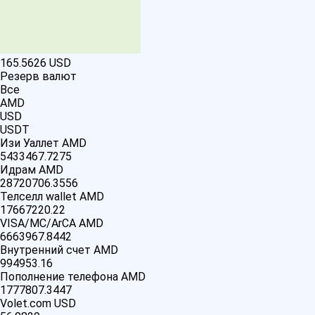
165.5626
USD
Резерв валют
Все
AMD
USD
USDT
Изи Уаллет AMD
5433467.7275
Идрам AMD
28720706.3556
Телселл wallet AMD
17667220.22
VISA/MC/ArCA AMD
6663967.8442
Внутренний счет AMD
994953.16
Пополнение телефона AMD
1777807.3447
Volet.com USD