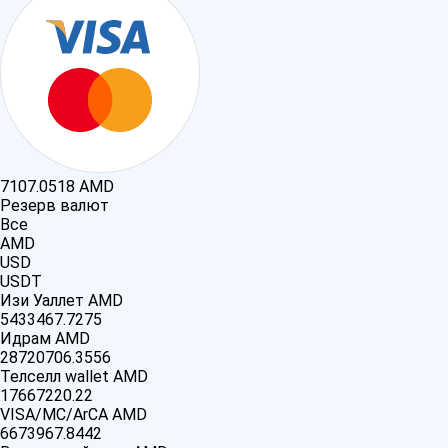
7107.0518
AMD
Резерв валют
Все
AMD
USD
USDT
Изи Уаллет AMD
5433467.7275
Идрам AMD
28720706.3556
Телселл wallet AMD
17667220.22
VISA/MC/ArCA AMD
6673967.8442