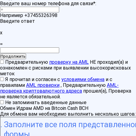
Введите ваш номер телефона для связи
*
:
Например +37455326398
Введите ответ
x
=
Предварительную
проверку на AML
НЕ проходил(а) и
ознакомлен с рисками при выявлении высокорисковых
меток
Я прочитал и согласен с
условиями обмена
и с
правилами
AML проверки
, Предварительную
AML-
проверка криптовалютного адреса
прошел(а), Проверка
не является обязательной.
Не запоминать введенные данные
Обмен Идрам AMD на Bitcoin Cash BCH
Для обмена вам необходимо выполнить несколько шагов:
Заполните все поля представленно
формы.