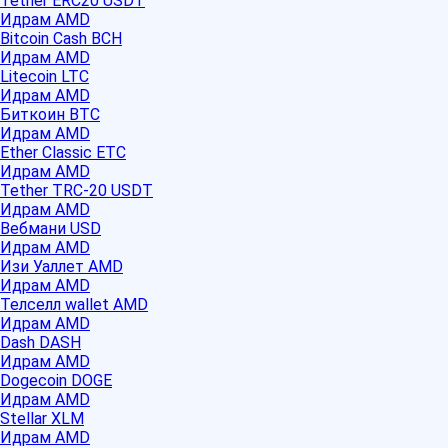
Tether ERC20 USDT
Идрам AMD
Bitcoin Cash BCH
Идрам AMD
Litecoin LTC
Идрам AMD
Биткоин BTC
Идрам AMD
Ether Classic ETC
Идрам AMD
Tether TRC-20 USDT
Идрам AMD
Вебмани USD
Идрам AMD
Изи Уаллет AMD
Идрам AMD
Телселл wallet AMD
Идрам AMD
Dash DASH
Идрам AMD
Dogecoin DOGE
Идрам AMD
Stellar XLM
Идрам AMD