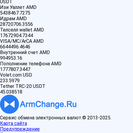
USDT
Изи Уаллет AMD
5438467.7275
Идрам AMD
28720706.3556
Телселл wallet AMD
17672904.7344
VISA/MC/ArCA AMD
6644496.4646
Внутренний счет AMD
994953.16
Пополнение телефона AMD
1777807.3447
Volet.com USD
233.5979
Tether TRC-20 USDT
45.038518
Сервис обмена электронных валют.© 2013-2025.
Карта сайта
Предупреждение