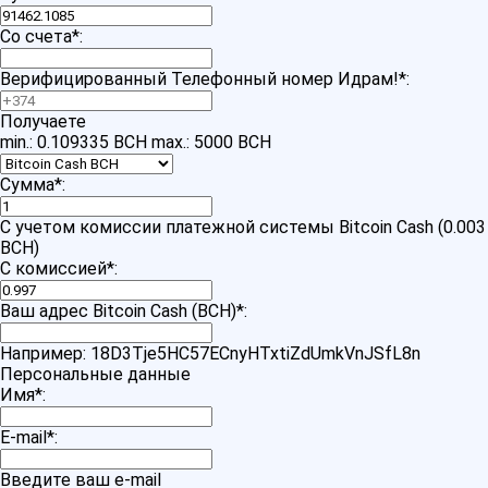
Со счета
*
:
Верифицированный Телефонный номер Идрам!
*
:
Получаете
min.: 0.109335 BCH
max.: 5000 BCH
Сумма
*
:
С учетом комиссии платежной системы Bitcoin Cash (0.003
BCH)
С комиссией
*
:
Ваш адрес Bitcoin Cash (BCH)
*
:
Например: 18D3Tje5HC57ECnyHTxtiZdUmkVnJSfL8n
Персональные данные
Имя
*
:
E-mail
*
:
Введите ваш e-mail